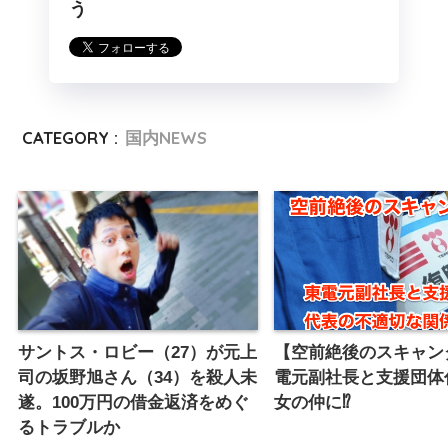
う
CATEGORY :
国内NEWS
サントス・ロビー（27）が元上
【空前絶後のスキャン
司の坂野旭さん（34）を殺人未
電元副社長と支援団体
遂。100万円の借金返済をめぐ
女の仲に⁉︎
るトラブルか