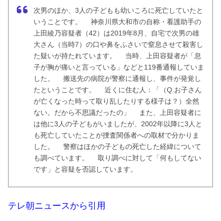
次男のほか、3人の子どもも幼いころに死亡していたと
いうことです。 神奈川県大和市の自称・看護助手の
上田綾乃容疑者（42）は2019年8月、自宅で次男の雄
大さん（当時7）の口や鼻をふさいで窒息させて殺害し
た疑いが持たれています。 当時、上田容疑者が「息
子が胸が痛いと言っている」などと119番通報していま
した。 搬送先の病院が警察に通報し、事件が発覚し
たということです。 近くに住む人：「（Q.お子さん
が亡くなった時って取り乱したりする様子は？）全然
ない。だから不思議だったの」 また、上田容疑者に
は他に3人の子どもがいましたが、2002年以降に3人と
も死亡していたことが捜査関係者への取材で分かりま
した。 警察はほかの子どもの死亡した経緯について
も調べています。 取り調べに対して「何もしてない
です」と容疑を否認しています。
テレ朝ニュースから引用