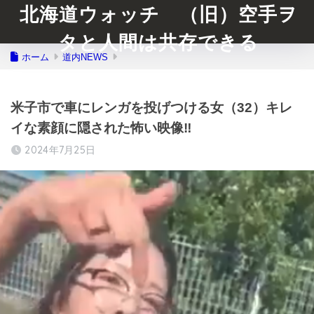
北海道ウォッチ （旧）空手ヲ
タと人間は共存できる
ホーム
道内NEWS
米子市で車にレンガを投げつける女（32）キレ
イな素顔に隠された怖い映像‼️
2024年7月25日