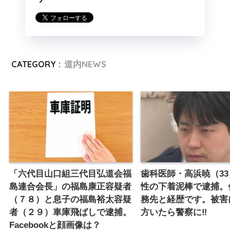
CATEGORY :
道内NEWS
「六代目山口組三代目弘道会福
歯科医師・高浜暁（33
島連合会長」の福島康正容疑者
性の下着泥棒で逮捕。
（７８）と息子の福島裕太容疑
務先と経歴です。被害
者（２９）車庫飛ばしで逮捕。
方いたら警察に‼️
Facebookと顔画像は？