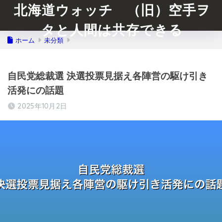
北海道ウォッチ （旧）空手ヲ
タと人間は共存できる
ホーム
未分類
自民党総裁選 決選投票見据え各陣営の駆け引き
活発にの話題
2025年10月2日