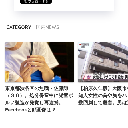
CATEGORY :
国内NEWS
東京都渋谷区の無職・佐藤謙
【柏原久仁彦】大阪市
（３６）。処分保留中に児童ポ
知人女性の首や胸をハ
ルノ製造が発覚し再逮捕。
数回刺して殺害。男は
Facebookと顔画像は？