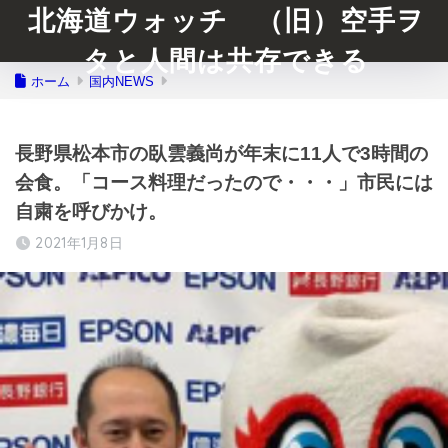
北海道ウォッチ （旧）空手ヲ
タと人間は共存できる
ホーム
国内NEWS
長野県松本市の臥雲義尚が年末に11人で3時間の
会食。「コース料理だったので・・・」市民には
自粛を呼びかけ。
2021年1月8日