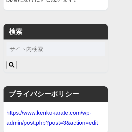
検索
プライバシーポリシー
https://www.kenkokarate.com/wp-
admin/post.php?post=3&action=edit