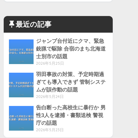
最近の記事
ジャンプ台付近にクマ、緊急
銃猟で駆除 合宿のまち北海道
士別市の話題
2026年5月25日
羽田事故の対策、予定時期過
ぎても導入できず 管制システ
ムが誤作動の話題
2026年5月24日
告白断った高校生に暴行か 男
性3人を逮捕・書類送検 警視
庁の話題
2026年5月23日