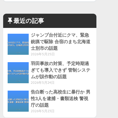
最近の記事
ジャンプ台付近にクマ、緊急
銃猟で駆除 合宿のまち北海道
士別市の話題
2026年5月25日
羽田事故の対策、予定時期過
ぎても導入できず 管制システ
ムが誤作動の話題
2026年5月24日
告白断った高校生に暴行か 男
性3人を逮捕・書類送検 警視
庁の話題
2026年5月23日