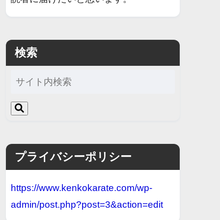
検索
プライバシーポリシー
https://www.kenkokarate.com/wp-
admin/post.php?post=3&action=edit