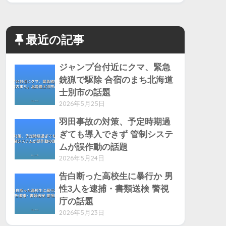
最近の記事
ジャンプ台付近にクマ、緊急
銃猟で駆除 合宿のまち北海道
士別市の話題
2026年5月25日
羽田事故の対策、予定時期過
ぎても導入できず 管制システ
ムが誤作動の話題
2026年5月24日
告白断った高校生に暴行か 男
性3人を逮捕・書類送検 警視
庁の話題
2026年5月23日