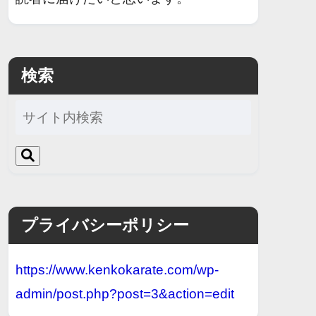
検索
プライバシーポリシー
https://www.kenkokarate.com/wp-
admin/post.php?post=3&action=edit