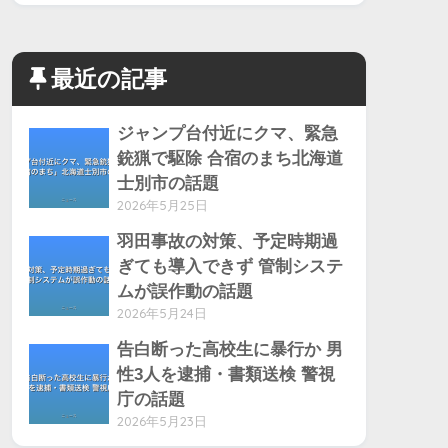
最近の記事
ジャンプ台付近にクマ、緊急
銃猟で駆除 合宿のまち北海道
士別市の話題
2026年5月25日
羽田事故の対策、予定時期過
ぎても導入できず 管制システ
ムが誤作動の話題
2026年5月24日
告白断った高校生に暴行か 男
性3人を逮捕・書類送検 警視
庁の話題
2026年5月23日