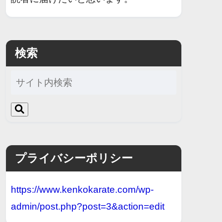
検索
プライバシーポリシー
https://www.kenkokarate.com/wp-
admin/post.php?post=3&action=edit