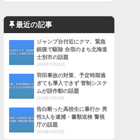
最近の記事
ジャンプ台付近にクマ、緊急
銃猟で駆除 合宿のまち北海道
士別市の話題
2026年5月25日
羽田事故の対策、予定時期過
ぎても導入できず 管制システ
ムが誤作動の話題
2026年5月24日
告白断った高校生に暴行か 男
性3人を逮捕・書類送検 警視
庁の話題
2026年5月23日