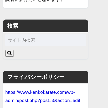
検索
プライバシーポリシー
https://www.kenkokarate.com/wp-
admin/post.php?post=3&action=edit