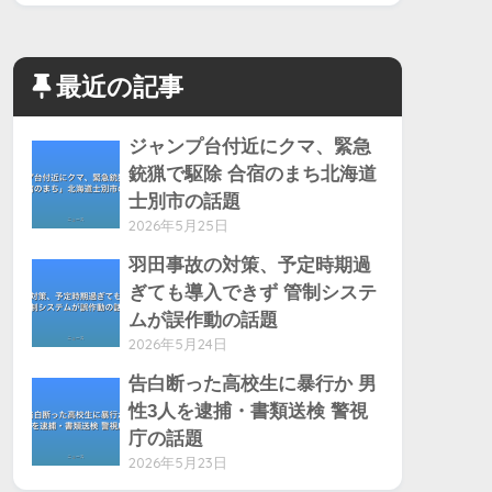
最近の記事
ジャンプ台付近にクマ、緊急
銃猟で駆除 合宿のまち北海道
士別市の話題
2026年5月25日
羽田事故の対策、予定時期過
ぎても導入できず 管制システ
ムが誤作動の話題
2026年5月24日
告白断った高校生に暴行か 男
性3人を逮捕・書類送検 警視
庁の話題
2026年5月23日