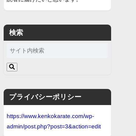
検索
プライバシーポリシー
https://www.kenkokarate.com/wp-
admin/post.php?post=3&action=edit