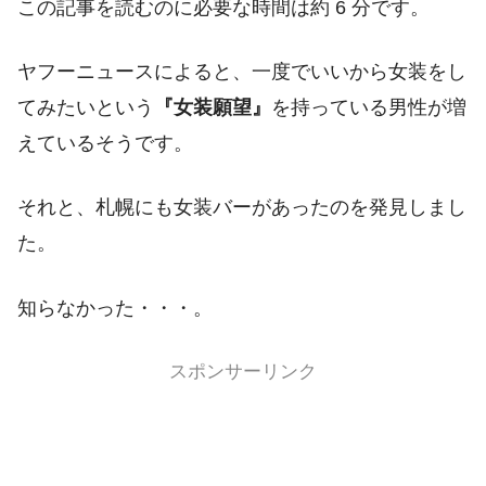
この記事を読むのに必要な時間は約 6 分です。
ヤフーニュースによると、一度でいいから女装をし
てみたいという
『女装願望』
を持っている男性が増
えているそうです。
それと、札幌にも女装バーがあったのを発見しまし
た。
知らなかった・・・。
スポンサーリンク