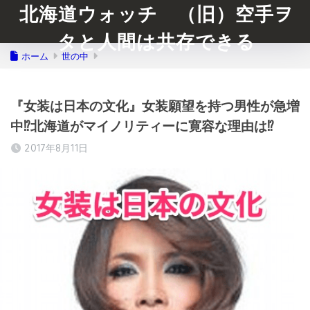
北海道ウォッチ （旧）空手ヲ
タと人間は共存できる
ホーム
世の中
『女装は日本の文化』女装願望を持つ男性が急増
中⁉︎北海道がマイノリティーに寛容な理由は⁉︎
2017年8月11日