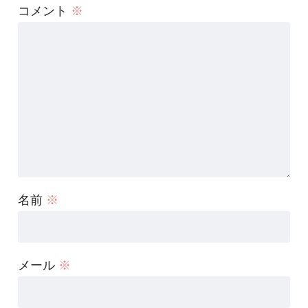
コメント
※
名前
※
メール
※