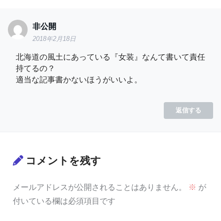
非公開
2018年2月18日
北海道の風土にあっている『女装』なんて書いて責任
持てるの？
適当な記事書かないほうがいいよ。
返信する
コメントを残す
メールアドレスが公開されることはありません。
※
が
付いている欄は必須項目です