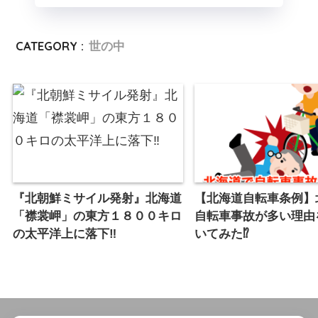
CATEGORY :
世の中
『北朝鮮ミサイル発射』北海道
【北海道自転車条例】
「襟裳岬」の東方１８００キロ
自転車事故が多い理由
の太平洋上に落下‼️
いてみた⁉︎