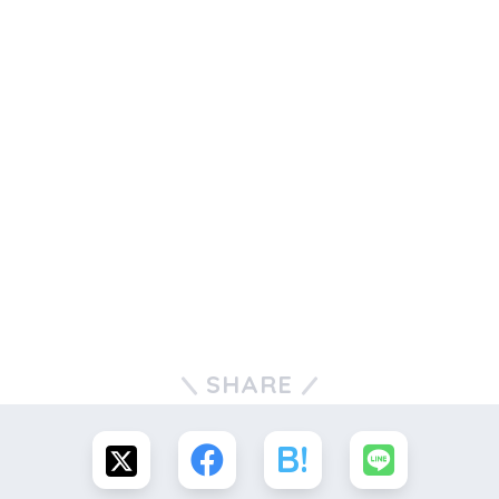
SHARE