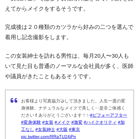
えてからメイクをするそうです。
完成後は２０種類のカツラから好みの二つを選んで
着用し記念撮影をします。
この女装紳士を訪れる男性は、毎月20人〜30人も
いて見た目も普通のノーマルな会社員が多く、医師
や議員がきたこともあるそうです。
お客様より写真協力🤝して頂きました。人生一度の変
身体験、ナチュラルなメイクで美しく‥是非ご体感く
ださい💄ありがとうございます！✨
#ビフォーアフター
#変身体験
#女装
#メイク
#激変
#ハイクオリティ
#加
工なし
#女装紳士
#大阪
#東京
pic.twitter.com/RRaTU24iPn