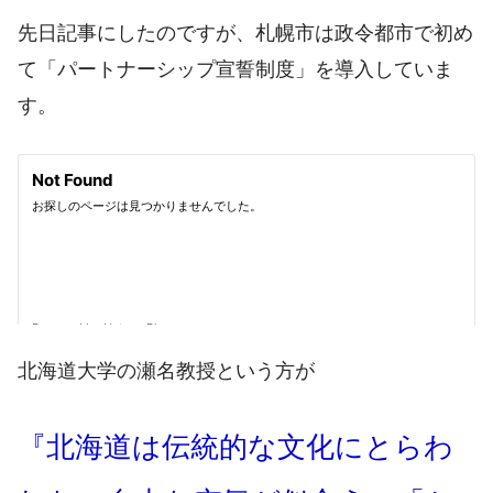
先日記事にしたのですが、札幌市は政令都市で初め
て「パートナーシップ宣誓制度」を導入していま
す。
北海道大学の瀬名教授という方が
『北海道は伝統的な文化にとらわ