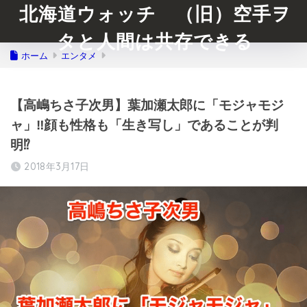
北海道ウォッチ （旧）空手ヲ
タと人間は共存できる
ホーム
エンタメ
【高嶋ちさ子次男】葉加瀬太郎に「モジャモジ
ャ」‼︎顔も性格も「生き写し」であることが判
明⁉︎
2018年3月17日