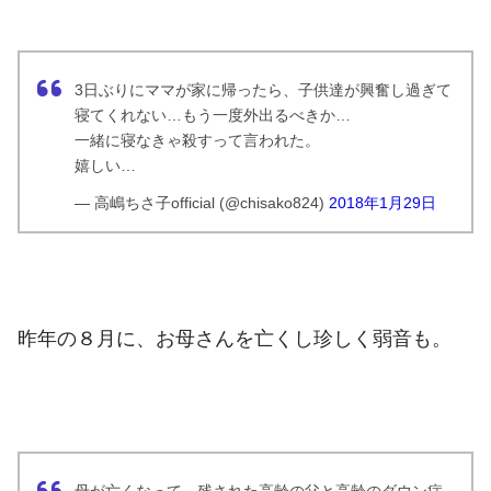
3日ぶりにママが家に帰ったら、子供達が興奮し過ぎて
寝てくれない…もう一度外出るべきか…
一緒に寝なきゃ殺すって言われた。
嬉しい…
— 高嶋ちさ子official (@chisako824)
2018年1月29日
昨年の８月に、お母さんを亡くし珍しく弱音も。
母が亡くなって、残された高齢の父と高齢のダウン症