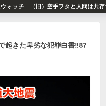
道ウォッチ （旧）空手ヲタと人間は共存
起きた卑劣な犯罪白書‼︎87