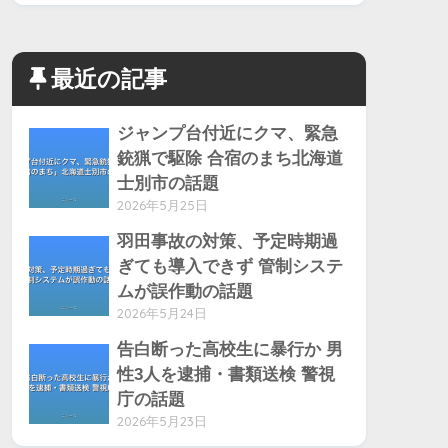
最近の記事
ジャンプ台付近にクマ、緊急
銃猟で駆除 合宿のまち北海道
士別市の話題
2026年5月25日
羽田事故の対策、予定時期過
ぎても導入できず 管制システ
ムが誤作動の話題
2026年5月24日
告白断った高校生に暴行か 男
性3人を逮捕・書類送検 警視
庁の話題
2026年5月23日