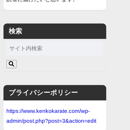
検索
プライバシーポリシー
https://www.kenkokarate.com/wp-
admin/post.php?post=3&action=edit