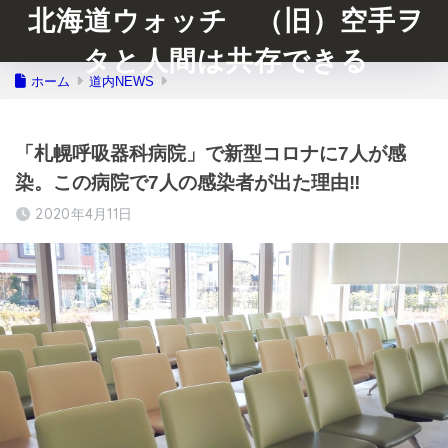
北海道ウォッチ （旧）空手ヲ
タと人間は共存できる
ホーム
道内NEWS
「札幌呼吸器科病院」で新型コロナに7人が感
染。この病院で7人の感染者が出た理由‼︎
2020年4月11日