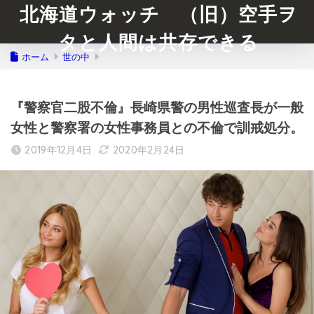
北海道ウォッチ （旧）空手ヲ
タと人間は共存できる
ホーム
世の中
『警察官二股不倫』長崎県警の男性巡査長が一般
女性と警察署の女性事務員との不倫で訓戒処分。
2019年12月4日
2020年2月24日