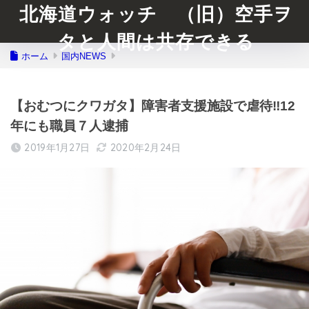
北海道ウォッチ （旧）空手ヲ
タと人間は共存できる
ホーム
国内NEWS
【おむつにクワガタ】障害者支援施設で虐待‼︎12
年にも職員７人逮捕
2019年1月27日
2020年2月24日