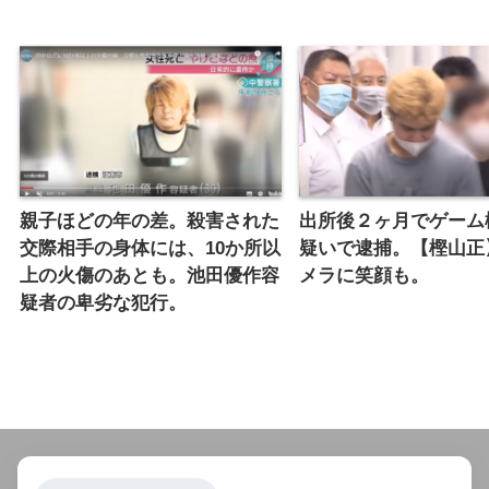
親子ほどの年の差。殺害された
出所後２ヶ月でゲーム
交際相手の身体には、10か所以
疑いで逮捕。【樫山正
上の火傷のあとも。池田優作容
メラに笑顔も。
疑者の卑劣な犯行。