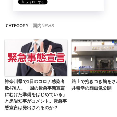
CATEGORY :
国内NEWS
神奈川県で1日のコロナ感染者
路上で抱きつき胸をさ
数470人。「国の緊急事態宣言
井泰幸の顔画像公開
にむけた準備をはじめている」
と黒岩知事がコメント。緊急事
態宣言は発出されるのか？