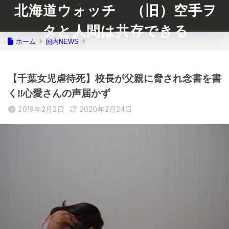
北海道ウォッチ （旧）空手ヲ
タと人間は共存できる
ホーム
国内NEWS
【千葉女児虐待死】校長が父親に脅され念書を書
く‼︎心愛さんの声届かず
2019年2月2日
2020年2月24日