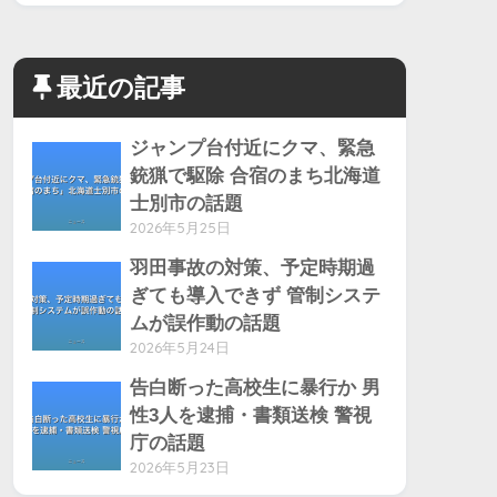
最近の記事
ジャンプ台付近にクマ、緊急
銃猟で駆除 合宿のまち北海道
士別市の話題
2026年5月25日
羽田事故の対策、予定時期過
ぎても導入できず 管制システ
ムが誤作動の話題
2026年5月24日
告白断った高校生に暴行か 男
性3人を逮捕・書類送検 警視
庁の話題
2026年5月23日