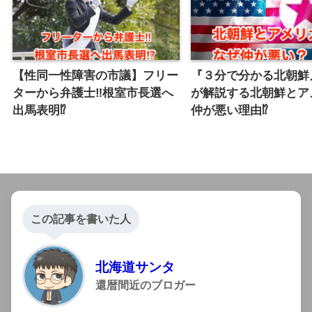
【性同一性障害の市議】フリー
『３分で分かる北朝鮮
ターから弁護士‼︎根室市長選へ
が解説する北朝鮮とア
出馬表明⁉︎
仲が悪い理由⁉︎
この記事を書いた人
北海道サンタ
還暦間近のブロガー