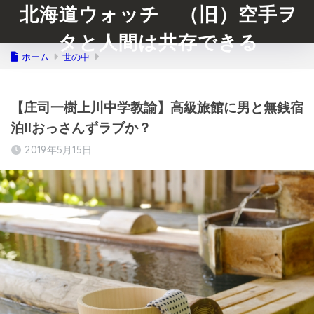
北海道ウォッチ （旧）空手ヲ
タと人間は共存できる
ホーム
世の中
【庄司一樹上川中学教諭】高級旅館に男と無銭宿
泊‼︎おっさんずラブか？
2019年5月15日