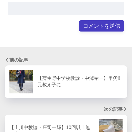
前の記事
【蒲生野中学校教諭・中澤祐一】卑劣‼︎
元教え子に…
次の記事
【上川中教諭・庄司一輝】10回以上無