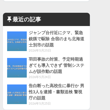
最近の記事
ジャンプ台付近にクマ、緊急
銃猟で駆除 合宿のまち北海道
士別市の話題
2026年5月25日
羽田事故の対策、予定時期過
ぎても導入できず 管制システ
ムが誤作動の話題
2026年5月24日
告白断った高校生に暴行か 男
性3人を逮捕・書類送検 警視
庁の話題
2026年5月23日