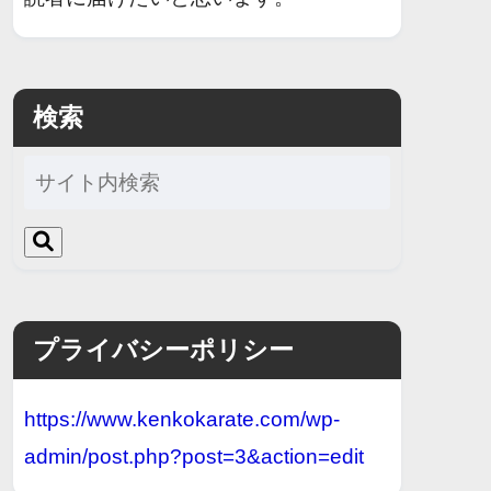
検索
プライバシーポリシー
https://www.kenkokarate.com/wp-
admin/post.php?post=3&action=edit