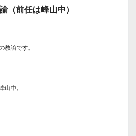
諭（前任は峰山中）
の教諭です。
峰山中。