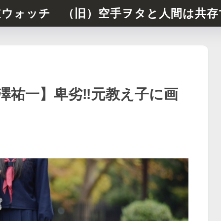
道ウォッチ （旧）空手ヲタと人間は共存
澤祐一】卑劣‼︎元教え子に画