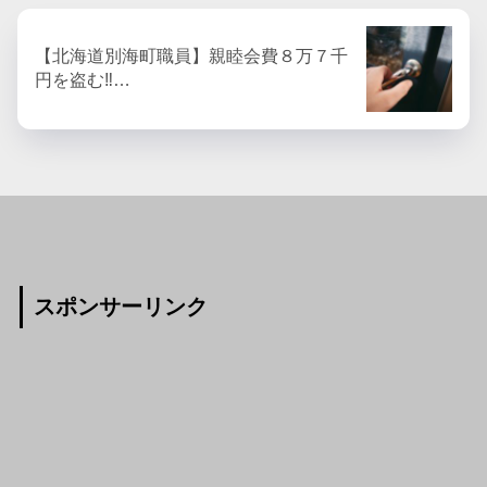
【北海道別海町職員】親睦会費８万７千
円を盗む‼︎…
スポンサーリンク