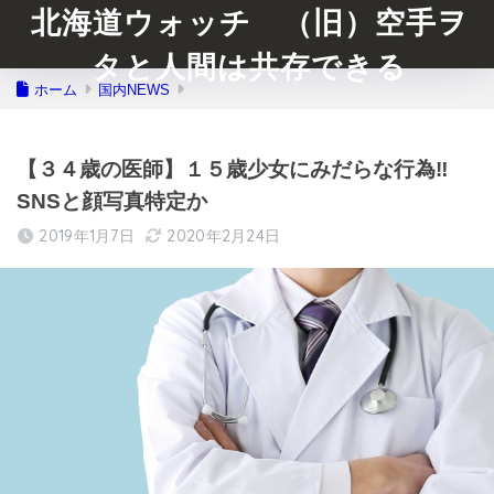
北海道ウォッチ （旧）空手ヲ
タと人間は共存できる
ホーム
国内NEWS
【３４歳の医師】１５歳少女にみだらな行為‼︎
SNSと顔写真特定か
2019年1月7日
2020年2月24日