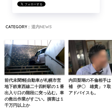
CATEGORY :
道内NEWS
前代未聞❗️軽自動車が札幌市営
内田梨瑚の不倫相手は
地下鉄東西線二十四軒駅の１番
補 伊〇 雄貴」？取
出入り口の階段に突っ込む。車
アドバイスも。
の救出作業がすごい。損害は１
千万円以上か