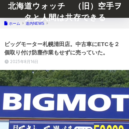
北海道ウォッチ （旧）空手ヲ
タと人間は共存できる
ホーム
道内NEWS
ビッグモーター札幌清田店。中古車にETCを２
個取り付け防塵作業もせずに売っていた。
2023年8月16日