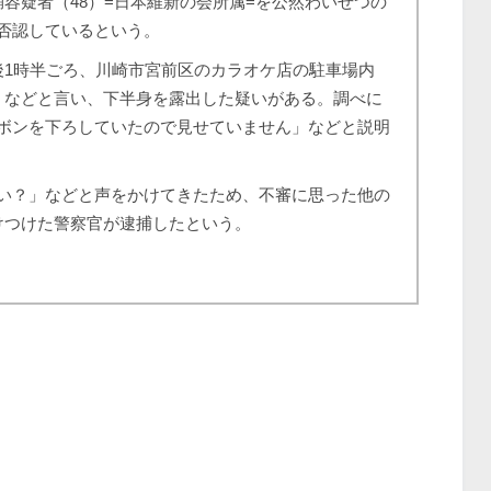
容疑者（48）=日本維新の会所属=を公然わいせつの
否認しているという。
1時半ごろ、川崎市宮前区のカラオケ店の駐車場内
」などと言い、下半身を露出した疑いがある。調べに
ボンを下ろしていたので見せていません」などと説明
い？」などと声をかけてきたため、不審に思った他の
けつけた警察官が逮捕したという。