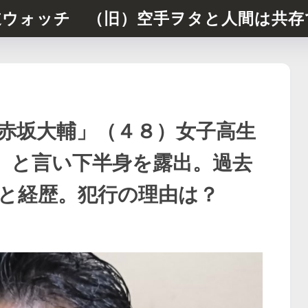
道ウォッチ （旧）空手ヲタと人間は共存
赤坂大輔」（４８）女子高生
」と言い下半身を露出。過去
と経歴。犯行の理由は？