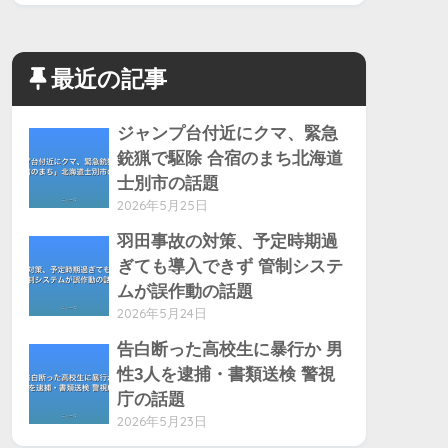
最近の記事
ジャンプ台付近にクマ、緊急
銃猟で駆除 合宿のまち北海道
士別市の話題
2026年5月25日
羽田事故の対策、予定時期過
ぎても導入できず 管制システ
ムが誤作動の話題
2026年5月24日
告白断った高校生に暴行か 男
性3人を逮捕・書類送検 警視
庁の話題
2026年5月23日