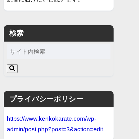
検索
プライバシーポリシー
https://www.kenkokarate.com/wp-
admin/post.php?post=3&action=edit