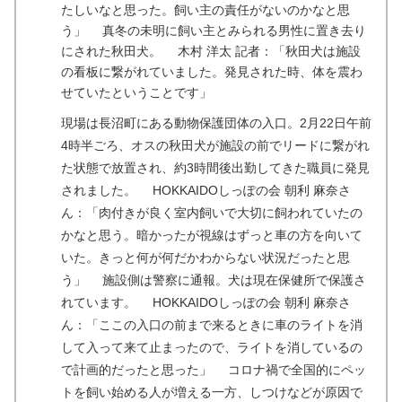
たしいなと思った。飼い主の責任がないのかなと思
う」 真冬の未明に飼い主とみられる男性に置き去り
にされた秋田犬。 木村 洋太 記者：「秋田犬は施設
の看板に繋がれていました。発見された時、体を震わ
せていたということです」
現場は長沼町にある動物保護団体の入口。2月22日午前
4時半ごろ、オスの秋田犬が施設の前でリードに繋がれ
た状態で放置され、約3時間後出勤してきた職員に発見
されました。 HOKKAIDOしっぽの会 朝利 麻奈さ
ん：「肉付きが良く室内飼いで大切に飼われていたの
かなと思う。暗かったが視線はずっと車の方を向いて
いた。きっと何が何だかわからない状況だったと思
う」 施設側は警察に通報。犬は現在保健所で保護さ
れています。 HOKKAIDOしっぽの会 朝利 麻奈さ
ん：「ここの入口の前まで来るときに車のライトを消
して入って来て止まったので、ライトを消しているの
で計画的だったと思った」
コロナ禍
で全国的にペッ
トを飼い始める人が増える一方、しつけなどが原因で