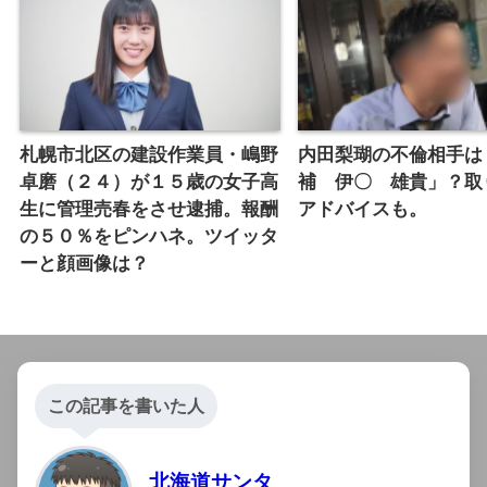
札幌市北区の建設作業員・嶋野
内田梨瑚の不倫相手は
卓磨（２４）が１５歳の女子高
補 伊〇 雄貴」？取
生に管理売春をさせ逮捕。報酬
アドバイスも。
の５０％をピンハネ。ツイッタ
ーと顔画像は？
この記事を書いた人
北海道サンタ