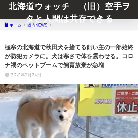
北海道ウォッチ （旧）空手ヲ
タと人間は共存できる
ホーム
道内NEWS
極寒の北海道で秋田犬を捨てる飼い主の一部始終
が防犯カメラに。犬は寒さで体を震わせる。コロ
ナ禍のペットブームで飼育放棄が急増
2021年2月24日