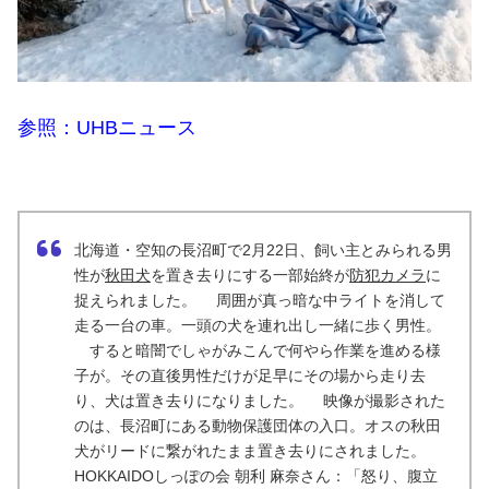
参照：UHBニュース
北海道・空知の長沼町で2月22日、飼い主とみられる男
性が
秋田犬
を置き去りにする一部始終が
防犯カメラ
に
捉えられました。 周囲が真っ暗な中ライトを消して
走る一台の車。一頭の犬を連れ出し一緒に歩く男性。
すると暗闇でしゃがみこんで何やら作業を進める様
子が。その直後男性だけが足早にその場から走り去
り、犬は置き去りになりました。 映像が撮影された
のは、長沼町にある動物保護団体の入口。オスの秋田
犬がリードに繋がれたまま置き去りにされました。
HOKKAIDOしっぽの会 朝利 麻奈さん：「怒り、腹立