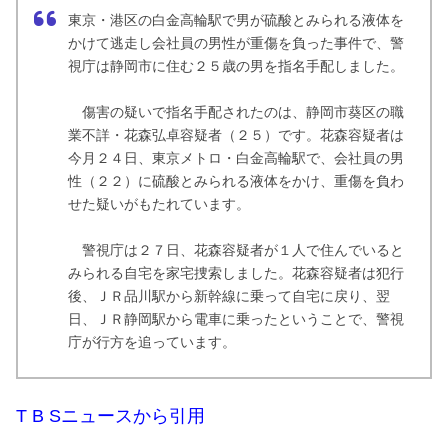
東京・港区の白金高輪駅で男が硫酸とみられる液体を
かけて逃走し会社員の男性が重傷を負った事件で、警
視庁は静岡市に住む２５歳の男を指名手配しました。
傷害の疑いで指名手配されたのは、静岡市葵区の職
業不詳・花森弘卓容疑者（２５）です。花森容疑者は
今月２４日、東京メトロ・白金高輪駅で、会社員の男
性（２２）に硫酸とみられる液体をかけ、重傷を負わ
せた疑いがもたれています。
警視庁は２７日、花森容疑者が１人で住んでいると
みられる自宅を家宅捜索しました。花森容疑者は犯行
後、ＪＲ品川駅から新幹線に乗って自宅に戻り、翌
日、ＪＲ静岡駅から電車に乗ったということで、警視
庁が行方を追っています。
T B Sニュースから引用