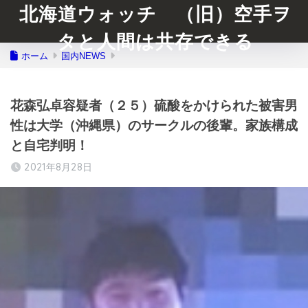
北海道ウォッチ （旧）空手ヲ
タと人間は共存できる
ホーム
国内NEWS
花森弘卓容疑者（２５）硫酸をかけられた被害男
性は大学（沖縄県）のサークルの後輩。家族構成
と自宅判明！
2021年8月28日