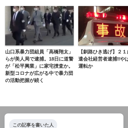
山口系暴力団組員「高橋翔太」
【釧路ひき逃げ】２１
らが美人局で逮捕。18日に道警
遣会社経営者逮捕‼︎や
が「松平興業」に家宅捜査か。
運転か
新型コロナが広がる中で暴力団
の活動把握が続く
この記事を書いた人