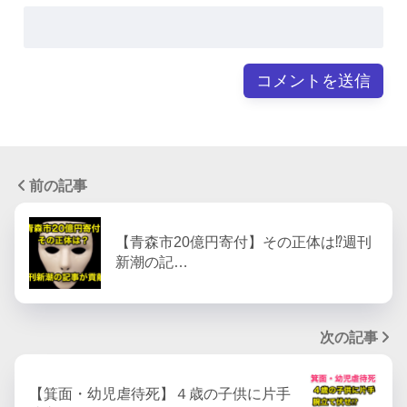
前の記事
【青森市20億円寄付】その正体は⁉︎週刊
新潮の記…
次の記事
【箕面・幼児虐待死】４歳の子供に片手