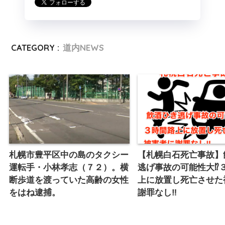
CATEGORY :
道内NEWS
札幌市豊平区中の島のタクシー
【札幌白石死亡事故】
運転手・小林孝志（７２）。横
逃げ事故の可能性大⁉︎
断歩道を渡っていた高齢の女性
上に放置し死亡させた
をはね逮捕。
謝罪なし‼︎