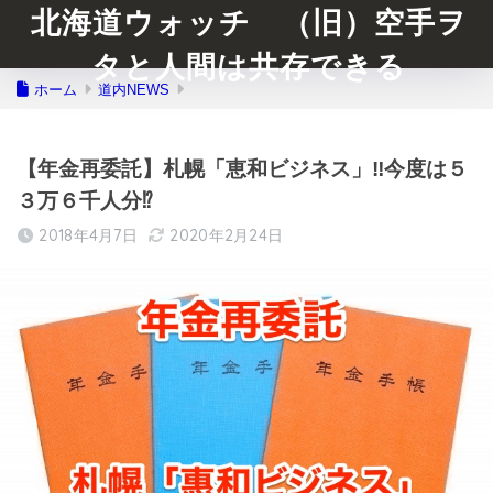
北海道ウォッチ （旧）空手ヲ
タと人間は共存できる
ホーム
道内NEWS
【年金再委託】札幌「恵和ビジネス」‼︎今度は５
３万６千人分⁉︎
2018年4月7日
2020年2月24日