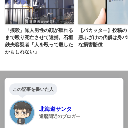
「撲殺」知人男性の顔が腫れる
【バカッター】投稿のま
まで殴り死亡させて逮捕。石垣
悪ふざけの代償は身バ
鉄夫容疑者「人を殴って殺した
な損害賠償
かもしれない」
この記事を書いた人
北海道サンタ
還暦間近のブロガー