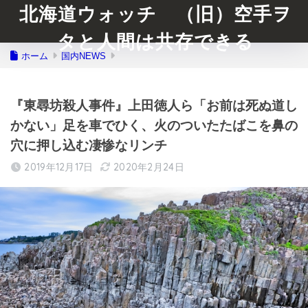
北海道ウォッチ （旧）空手ヲ
タと人間は共存できる
ホーム
国内NEWS
『東尋坊殺人事件』上田徳人ら「お前は死ぬ道し
かない」足を車でひく、火のついたたばこを鼻の
穴に押し込む凄惨なリンチ
2019年12月17日
2020年2月24日