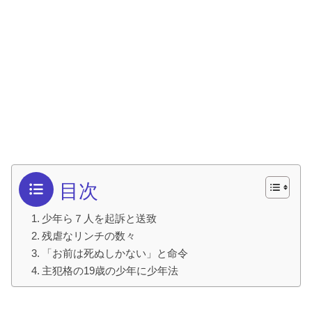
目次
少年ら７人を起訴と送致
残虐なリンチの数々
「お前は死ぬしかない」と命令
主犯格の19歳の少年に少年法