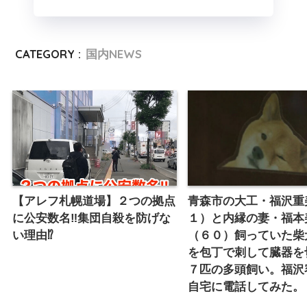
CATEGORY :
国内NEWS
【アレフ札幌道場】２つの拠点
青森市の大工・福沢重
に公安数名‼︎集団自殺を防げな
１）と内縁の妻・福本
い理由⁉︎
（６０）飼っていた柴
を包丁で刺して臓器を
７匹の多頭飼い。福沢
自宅に電話してみた。