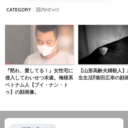
CATEGORY :
国内NEWS
『黙れ、愛してる！』女性宅に
【山形高齢夫婦殺人】
侵入してわいせつ未遂。俺様系
生生活⁉︎柴田広幸の顔
ベトナム人【ブイ・ナン・ト
ゥ】の顔画像。