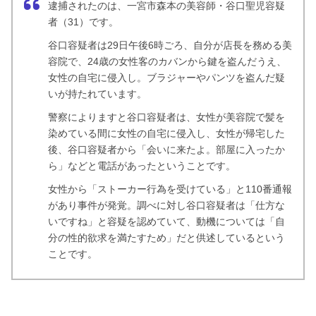
逮捕されたのは、一宮市森本の美容師・谷口聖児容疑
者（31）です。
谷口容疑者は29日午後6時ごろ、自分が店長を務める美
容院で、24歳の女性客のカバンから鍵を盗んだうえ、
女性の自宅に侵入し。ブラジャーやパンツを盗んだ疑
いが持たれています。
警察によりますと谷口容疑者は、女性が美容院で髪を
染めている間に女性の自宅に侵入し、女性が帰宅した
後、谷口容疑者から「会いに来たよ。部屋に入ったか
ら」などと電話があったということです。
女性から「ストーカー行為を受けている」と110番通報
があり事件が発覚。調べに対し谷口容疑者は「仕方な
いですね」と容疑を認めていて、動機については「自
分の性的欲求を満たすため」だと供述しているという
ことです。