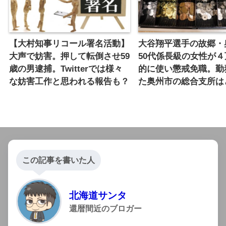
【大村知事リコール署名活動】
大谷翔平選手の故郷・
大声で妨害。押して転倒させ59
50代係長級の女性が
歳の男逮捕。Twitterでは様々
的に使い懲戒免職。勤
な妨害工作と思われる報告も？
た奥州市の総合支所は
この記事を書いた人
北海道サンタ
還暦間近のブロガー