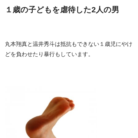
１歳の子どもを虐待した2人の男
丸本翔真と温井秀斗は抵抗もできない１歳児にやけ
どを負わせたり暴行もしています。