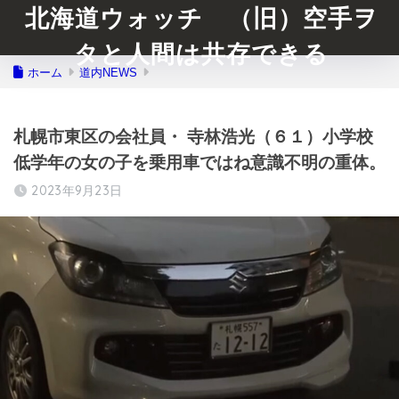
北海道ウォッチ （旧）空手ヲ
タと人間は共存できる
ホーム
道内NEWS
札幌市東区の会社員・ 寺林浩光（６１）小学校
低学年の女の子を乗用車ではね意識不明の重体。
2023年9月23日