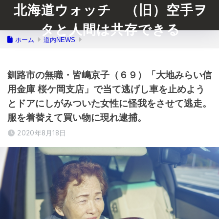
北海道ウォッチ （旧）空手ヲ
タと人間は共存できる
ホーム
道内NEWS
釧路市の無職・皆嶋京子（６９）「大地みらい信
用金庫 桜ケ岡支店」で当て逃げし車を止めよう
とドアにしがみついた女性に怪我をさせて逃走。
服を着替えて買い物に現れ逮捕。
2020年8月18日