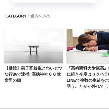
CATEGORY :
道内NEWS
【函館】男子高校生とわいせつ
『高崎商科大附属高』
な行為で逮捕‼︎高穂神社６８歳
に続き今度はセクハラ
宮司の顔
LINEで複数の生徒を
誘う。たがが外れてしま