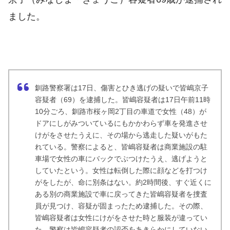
ました。
釧路警察署は17日、傷害とひき逃げの疑いで皆嶋京子
容疑者（69）を逮捕した。皆嶋容疑者は17日午前11時
10分ごろ、釧路市桜ヶ岡2丁目の車道で女性（48）が
ドアにしがみついているにもかかわらず車を発進させ
けがをさせたうえに、その場から逃走した疑いがもた
れている。警察によると、皆嶋容疑者は商業施設の駐
車場で女性の車にバックでぶつけたうえ、逃げようと
していたという。女性は転倒した際に顔などを打つけ
がをしたが、命に別条はない。約2時間後、すぐ近くに
ある別の商業施設で車に戻ってきた皆嶋容疑者を捜査
員が見つけ、容疑が固まったため逮捕した。その際、
皆嶋容疑者は女性にけがをさせた時と服装が違ってい
た。警察は皆嶋容疑者の認否をあきらかにしていない