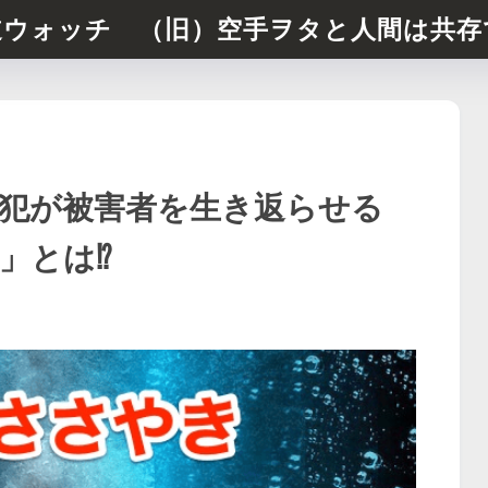
道ウォッチ （旧）空手ヲタと人間は共存
犯が被害者を生き返らせる
とは⁉︎