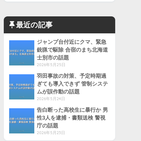
最近の記事
ジャンプ台付近にクマ、緊急
銃猟で駆除 合宿のまち北海道
士別市の話題
2026年5月25日
羽田事故の対策、予定時期過
ぎても導入できず 管制システ
ムが誤作動の話題
2026年5月24日
告白断った高校生に暴行か 男
性3人を逮捕・書類送検 警視
庁の話題
2026年5月23日