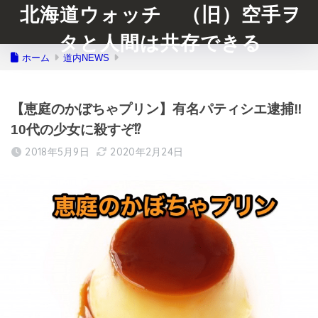
北海道ウォッチ （旧）空手ヲ
タと人間は共存できる
ホーム
道内NEWS
【恵庭のかぼちゃプリン】有名パティシエ逮捕‼︎
10代の少女に殺すぞ⁉︎
2018年5月9日
2020年2月24日