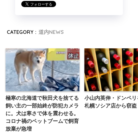
CATEGORY :
道内NEWS
極寒の北海道で秋田犬を捨てる
小山内英伸・ドンペリ
飼い主の一部始終が防犯カメラ
札幌ソシア店から窃盗
に。犬は寒さで体を震わせる。
コロナ禍のペットブームで飼育
放棄が急増