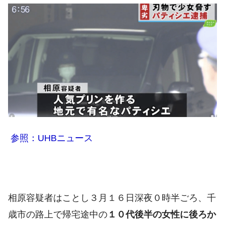
参照：UHBニュース
相原容疑者はことし３月１６日深夜０時半ごろ、千
歳市の路上で帰宅途中の
１０代後半の女性に後ろか