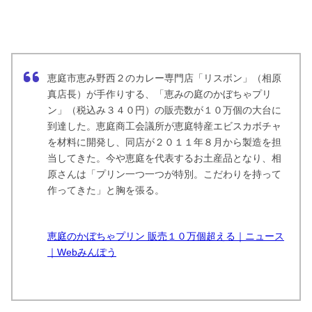
恵庭市恵み野西２のカレー専門店「リスボン」（相原
真店長）が手作りする、「恵みの庭のかぼちゃプリ
ン」（税込み３４０円）の販売数が１０万個の大台に
到達した。恵庭商工会議所が恵庭特産エビスカボチャ
を材料に開発し、同店が２０１１年８月から製造を担
当してきた。今や恵庭を代表するお土産品となり、相
原さんは「プリン一つ一つが特別。こだわりを持って
作ってきた」と胸を張る。
恵庭のかぼちゃプリン 販売１０万個超える｜ニュース
｜Webみんぽう