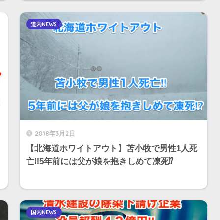
道内NEWS
2018年3月2日
【北海道ホワイトアウト】苫小牧で男性1人死
亡‼︎5年前には父が娘を抱きしめて凍死⁉︎
国内NEWS