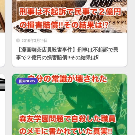
2018年3月14日
【漫画喫茶店員殺害事件】刑事は不起訴で民
事で２億円の損害賠償‼︎その結果は⁉︎
国内NEWS