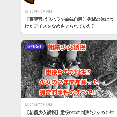
2018年3月14日
【警察官パワハラで拳銃自殺】先輩の体につ
けたアイスをなめさせられていた⁉︎
国内NEWS
2018年3月12日
【朝霞少女誘拐】懲役9年の判決⁉︎少女の２年