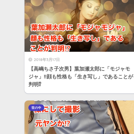
2018年3月17日
【高嶋ちさ子次男】葉加瀬太郎に「モジャモ
ジャ」‼︎顔も性格も「生き写し」であることが
判明⁉︎
世の中