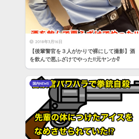
2018年3月16日
【後輩警官を３人がかりで裸にして撮影】酒
を飲んで悪ふざけでやった‼︎元ヤンか⁉︎
国内NEWS