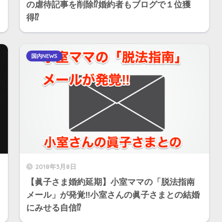
の虐待記事を削除⁉︎婚約者もブログで１位獲
得⁉︎
国内NEWS
2018年3月8日
【眞子さま婚約延期】小室ママの「脱法指南
メール」が発覚‼︎小室さんの眞子さまとの結婚
にみせる自信⁉︎