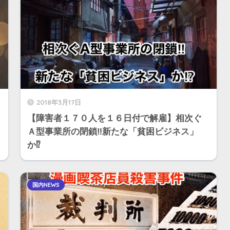
2018年3月17日
【障害者１７０人を１６日付で解雇】相次ぐ
Ａ型事業所の閉鎖‼︎新たな「貧困ビジネス」
か⁉︎
国内NEWS