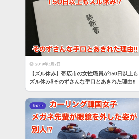
2018年3月2日
【ズル休み】帯広市の女性職員が150日以上も
ズル休み⁉︎そのずさんな手口とあきれた理由‼︎
世の中