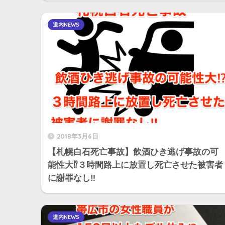
道内NEWS
2018年3月6日
【札幌白石死亡事故】飲酒ひき逃げ事故の可
能性大⁉︎３時間路上に放置し死亡させた被害者
に謝罪なし‼︎
道内NEWS