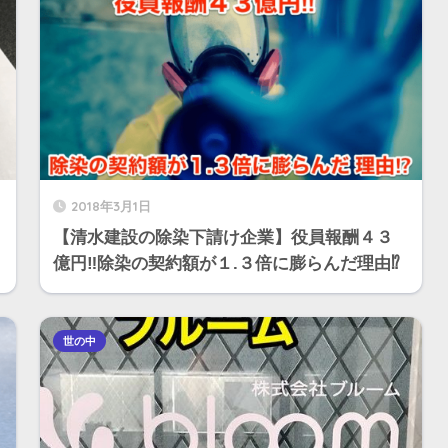
2018年3月1日
【清水建設の除染下請け企業】役員報酬４３
億円‼︎除染の契約額が１.３倍に膨らんだ理由⁉︎
世の中