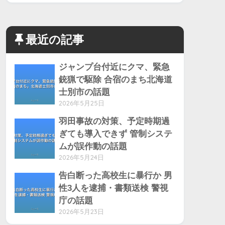
最近の記事
ジャンプ台付近にクマ、緊急
銃猟で駆除 合宿のまち北海道
士別市の話題
2026年5月25日
羽田事故の対策、予定時期過
ぎても導入できず 管制システ
ムが誤作動の話題
2026年5月24日
告白断った高校生に暴行か 男
性3人を逮捕・書類送検 警視
庁の話題
2026年5月23日