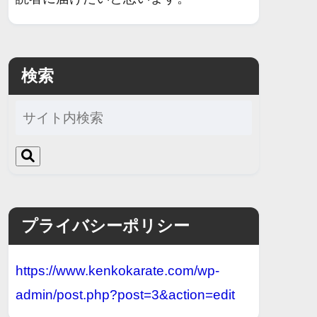
検索
プライバシーポリシー
https://www.kenkokarate.com/wp-
admin/post.php?post=3&action=edit