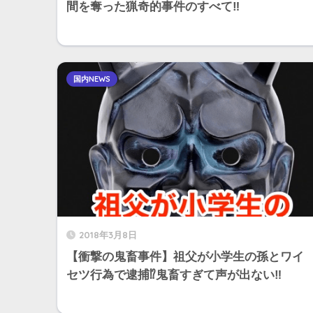
間を奪った猟奇的事件のすべて‼︎
国内NEWS
2018年3月8日
【衝撃の鬼畜事件】祖父が小学生の孫とワイ
セツ行為で逮捕⁉︎鬼畜すぎて声が出ない‼︎