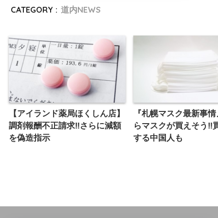
CATEGORY :
道内NEWS
【アイランド薬局ほくしん店】
『札幌マスク最新事情
調剤報酬不正請求‼︎さらに減額
らマスクが買えそう‼︎
を偽造指示
する中国人も