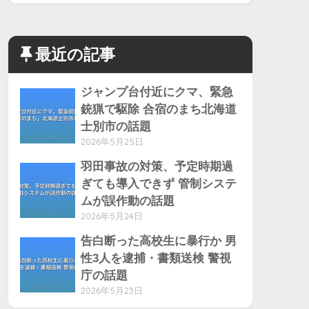
最近の記事
ジャンプ台付近にクマ、緊急
銃猟で駆除 合宿のまち北海道
士別市の話題
2026年5月25日
羽田事故の対策、予定時期過
ぎても導入できず 管制システ
ムが誤作動の話題
2026年5月24日
告白断った高校生に暴行か 男
性3人を逮捕・書類送検 警視
庁の話題
2026年5月23日