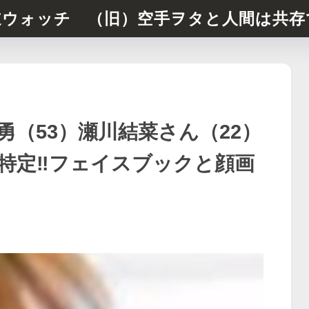
道ウォッチ （旧）空手ヲタと人間は共存
（53）瀬川結菜さん（22）
特定‼︎フェイスブックと顔画