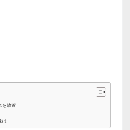
体を放置
像は