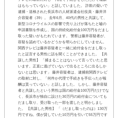
はもらっていない」と話していました。 詐欺の疑いで
逮捕・送検された長浜市の人材派遣会社役員・藤井洋
介容疑者（39）。 去年6月、40代の男性と共謀して、
新型コロナウイルスの影響で売り上げが落ちたと嘘の
申請書類を作成し、国の持続化給付金100万円をだまし
取った疑いがもたれています。 警察は藤井容疑者が、
容疑を認めているかどうかを明らかにしていません。
関西テレビは藤井容疑者と一緒に給付金をだまし取っ
たと証言する男性に話を聞くことができました。 【共
謀した男性】 「捕まることはないって言っていたと思
います。正直に逃げていないで出るところに出るしか
ないとは思います」 藤井容疑者は、逮捕前関西テレビ
の取材に対し、「何件か代理で手続きを手伝ったが報
酬は貰っていない」と話しました。 しかし、藤井容疑
者と共謀したという男性は国の給付金100万円だけでな
く、長浜市が独自に設けた30万円の給付金についても
だまし取り、受け取った一部を渡したと明かしまし
た。 【共謀した男性】 「（だまし取ったのは）130万
円ですね。僕が貸していた10万円を引いて55万円です