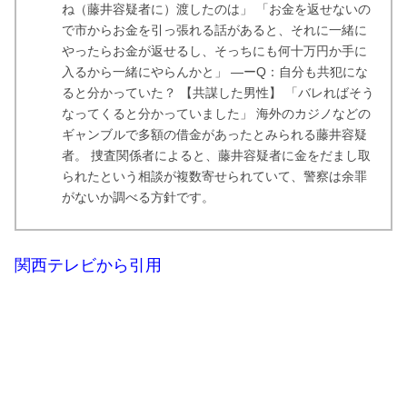
ね（藤井容疑者に）渡したのは」 「お金を返せないの
で市からお金を引っ張れる話があると、それに一緒に
やったらお金が返せるし、そっちにも何十万円か手に
入るから一緒にやらんかと」 ―ーQ：自分も共犯にな
ると分かっていた？ 【共謀した男性】 「バレればそう
なってくると分かっていました」 海外のカジノなどの
ギャンブルで多額の借金があったとみられる藤井容疑
者。 捜査関係者によると、藤井容疑者に金をだまし取
られたという相談が複数寄せられていて、警察は余罪
がないか調べる方針です。
関西テレビから引用