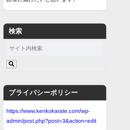
検索
プライバシーポリシー
https://www.kenkokarate.com/wp-
admin/post.php?post=3&action=edit