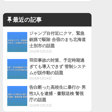
最近の記事
ジャンプ台付近にクマ、緊急
銃猟で駆除 合宿のまち北海道
士別市の話題
2026年5月25日
羽田事故の対策、予定時期過
ぎても導入できず 管制システ
ムが誤作動の話題
2026年5月24日
告白断った高校生に暴行か 男
性3人を逮捕・書類送検 警視
庁の話題
2026年5月23日