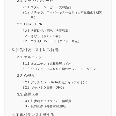
ナットウキナーゼ
エヌケーシーピー（大和薬品）
ナチャラルスーパーキナーゼⅡ（日本生物化学研究
所）
DHA・EPA
大正DHA・EPA（大正製薬）
きなり（さくらの森）
コスモDHA５００（ダイトー水産）
疲労回復・ストレス解消に
オルニチン
オルニチン（協和発酵バイオ）
ウコンとしじみ９００個のオルチニン（キリン）
GABA
グッスミン GABAのちから（ライオン）
ギャバ３０日分（DHC）
高麗人参
紅参精エブリタイム（精鑑賞）
長白仙参（再春館製薬所）
栄養バランスを整える