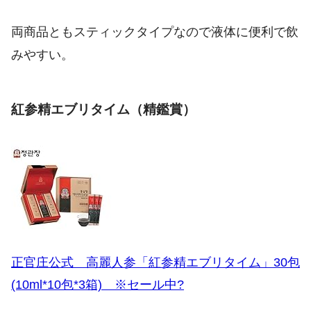
両商品ともスティックタイプなので液体に便利で飲
みやすい。
紅参精エブリタイム（精鑑賞）
正官庄公式 高麗人参「紅参精エブリタイム」30包
(10ml*10包*3箱) ※セール中?