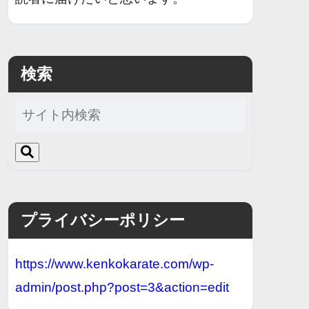
検索
プライバシーポリシー
https://www.kenkokarate.com/wp-
admin/post.php?post=3&action=edit