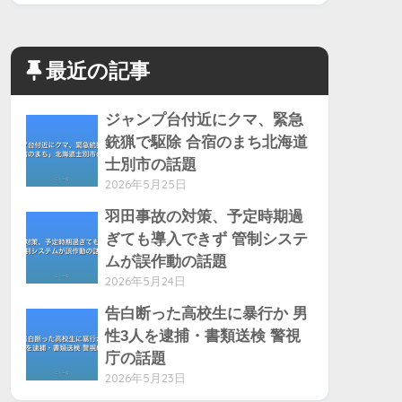
最近の記事
ジャンプ台付近にクマ、緊急
銃猟で駆除 合宿のまち北海道
士別市の話題
2026年5月25日
羽田事故の対策、予定時期過
ぎても導入できず 管制システ
ムが誤作動の話題
2026年5月24日
告白断った高校生に暴行か 男
性3人を逮捕・書類送検 警視
庁の話題
2026年5月23日