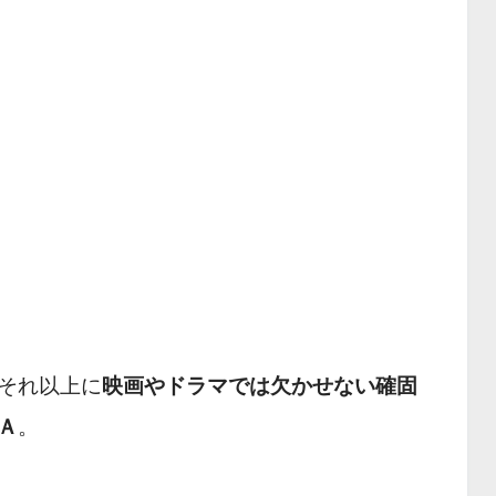
それ以上に
映画やドラマでは欠かせない確固
Ａ
。