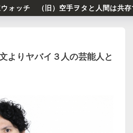
道ウォッチ （旧）空手ヲタと人間は共存
文よりヤバイ３人の芸能人と