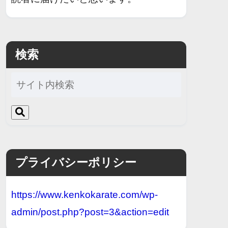
検索
プライバシーポリシー
https://www.kenkokarate.com/wp-
admin/post.php?post=3&action=edit