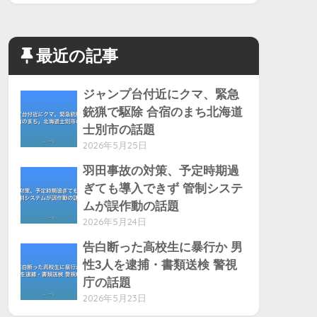
最近の記事
ジャンプ台付近にクマ、緊急
銃猟で駆除 合宿のまち北海道
士別市の話題
2026年5月25日
羽田事故の対策、予定時期過
ぎても導入できず 管制システ
ムが誤作動の話題
2026年5月24日
告白断った高校生に暴行か 男
性3人を逮捕・書類送検 警視
庁の話題
2026年5月23日